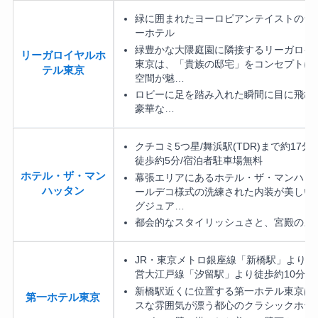
緑に囲まれたヨーロピアンテイストのラ
ーホテル
緑豊かな大隈庭園に隣接するリーガロイ
リーガロイヤルホ
東京は、「貴族の邸宅」をコンセプトに
テル東京
空間が魅…
ロビーに足を踏み入れた瞬間に目に飛び
豪華な…
クチコミ5つ星/舞浜駅(TDR)まで約17分/
徒歩約5分/宿泊者駐車場無料
ホテル・ザ・マン
幕張エリアにあるホテル・ザ・マンハッ
ハッタン
ールデコ様式の洗練された内装が美しい
グジュア…
都会的なスタイリッシュさと、宮殿のよ
JR・東京メトロ銀座線「新橋駅」より徒歩
営大江戸線「汐留駅」より徒歩約10分
新橋駅近くに位置する第一ホテル東京は
第一ホテル東京
スな雰囲気が漂う都心のクラシックホテ