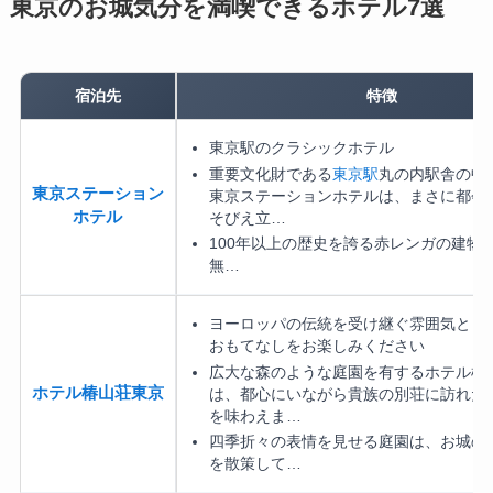
東京のお城気分を満喫できるホテル7選
宿泊先
特徴
東京駅のクラシックホテル
重要文化財である
東京駅
丸の内駅舎の中
東京ステーション
東京ステーションホテルは、まさに都会
ホテル
そびえ立…
100年以上の歴史を誇る赤レンガの建物
無…
ヨーロッパの伝統を受け継ぐ雰囲気とき
おもてなしをお楽しみください
広大な森のような庭園を有するホテル椿
ホテル椿山荘東京
は、都心にいながら貴族の別荘に訪れた
を味わえま…
四季折々の表情を見せる庭園は、お城の
を散策して…