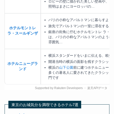
ロビーの壁に描かれた美しい壁画や、き
照明はまさにヨーロッパの…
パリの小粋なアパルトマンに暮らすよう
旅先でアパルトマンの一室に滞在するよ
ホテルモントレ
銀座の街角に佇むホテルモントレ ラ・ス
ラ・スールギンザ
は、パリの小粋なアパルトマンのような
雰囲気…
横浜スタンダードをいまに伝える、欧州
開港当時の横浜の面影を残すクラシック
ホテルニューグラ
横浜の
山下公園
前に建つホテルニューグ
ンド
多くの著名人に愛されてきたクラシック
門です
東京のお城気分を満喫できるホテル7選