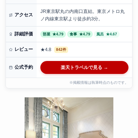
JR東京駅丸の内南口直結。東京メトロ丸
アクセス
ノ内線東京駅より徒歩約3分。
詳細評価
部屋
★4.79
食事
★4.79
風呂
★4.67
レビュー
★4.8
842件
公式予約
楽天トラベルで見る →
※掲載情報は執筆時点のものです。