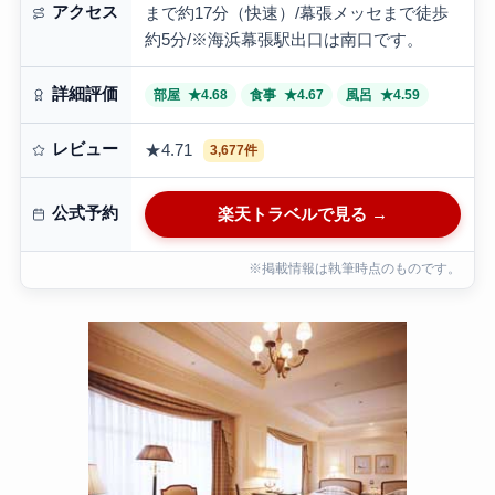
アクセス
まで約17分（快速）/幕張メッセまで徒歩
約5分/※海浜幕張駅出口は南口です。
詳細評価
部屋
★4.68
食事
★4.67
風呂
★4.59
レビュー
★4.71
3,677件
公式予約
楽天トラベルで見る →
※掲載情報は執筆時点のものです。