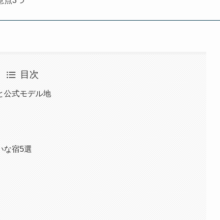
意点3つ
目次
と公式モデル地
いな宿5選