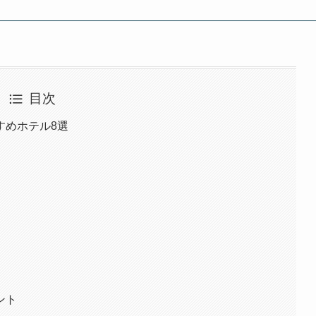
目次
すめホテル8選
ント