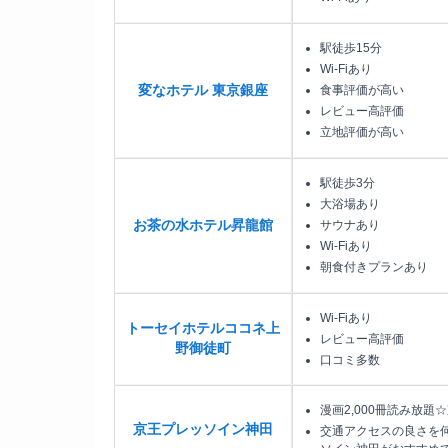
駅徒歩15分
Wi-Fiあり
変なホテル 東京銀座
食事評価が高い
レビュー高評価
立地評価が高い
駅徒歩3分
大浴場あり
お茶の水ホテル昇龍館
サウナあり
Wi-Fiあり
朝食付きプランあり
Wi-Fiあり
トーセイホテルココネ上
レビュー高評価
野御徒町
口コミ多数
漫画2,000冊読み放題
京王プレッソイン神田
交通アクセスの良さを