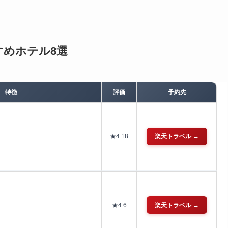
すめホテル8選
特徴
評価
予約先
★4.18
楽天トラベル →
★4.6
楽天トラベル →