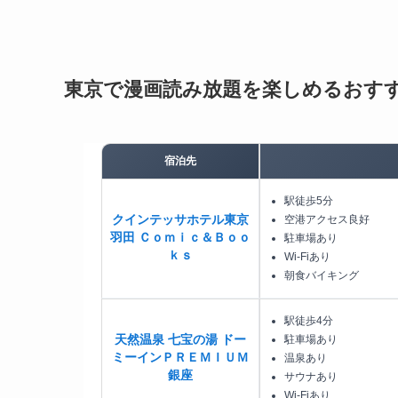
東京で漫画読み放題を楽しめるおす
宿泊先
駅徒歩5分
クインテッサホテル東京
空港アクセス良好
羽田 Ｃｏｍｉｃ＆Ｂｏｏ
駐車場あり
ｋｓ
Wi-Fiあり
朝食バイキング
駅徒歩4分
天然温泉 七宝の湯 ドー
駐車場あり
ミーインＰＲＥＭＩＵＭ
温泉あり
銀座
サウナあり
Wi-Fiあり