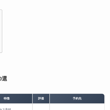
0選
特徴
評価
予約先
セス良好