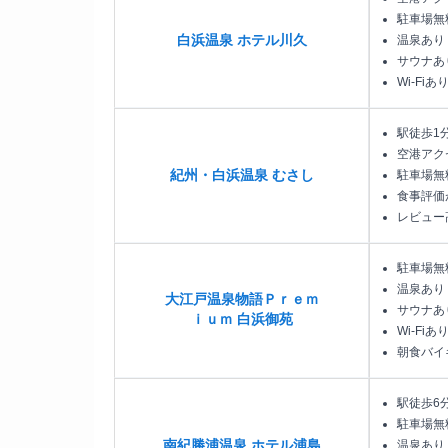
駐車場無
白浜温泉 ホテル川久
温泉あり
サウナあ
Wi-Fiあ
駅徒歩1
空港アク
紀州・白浜温泉 むさし
駐車場無
食事評価
レビュー
駐車場無
温泉あり
大江戸温泉物語Ｐｒｅｍ
サウナあ
ｉｕｍ 白浜御苑
Wi-Fiあ
朝食バイ
駅徒歩6
駐車場無
南紀勝浦温泉 ホテル浦島
温泉あり