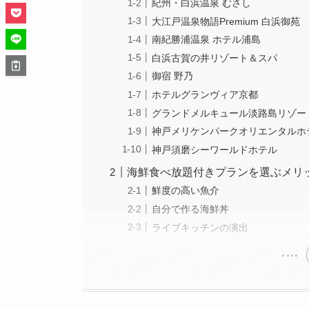
紀州・白浜温泉 むさし
大江戸温泉物語Premium 白浜御苑
南紀勝浦温泉 ホテル浦島
白浜古賀の井リゾート＆スパ
御宿 野乃
ホテルグランヴィア京都
グランドメルキュール淡路島リゾー
神戸メリケンパークオリエンタルホ
神戸須磨シーワールドホテル
海鮮食べ放題付きプランを選ぶメリ
鮮度の高い魚介
自分で作る海鮮丼
ライブキッチンの演出