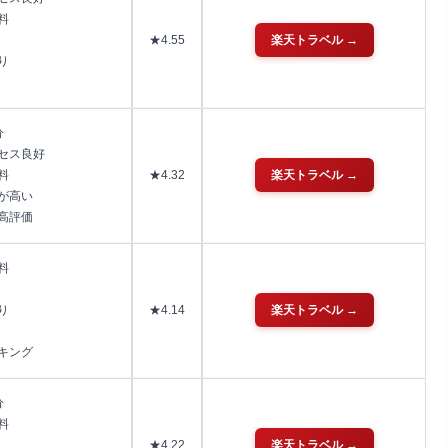
料
★4.55
楽天トラベル →
り
り
分
セス良好
★4.32
楽天トラベル →
料
が高い
高評価
料
★4.14
楽天トラベル →
り
り
キング
分
料
★4.22
楽天トラベル →